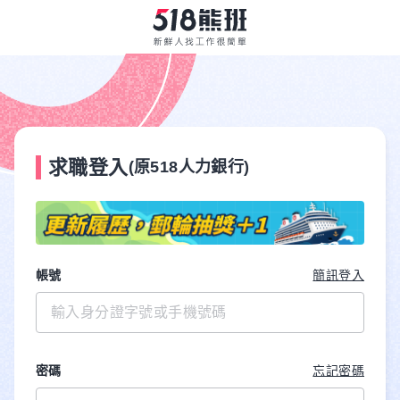
求職登入
(原518人力銀行)
帳號
簡訊登入
密碼
忘記密碼