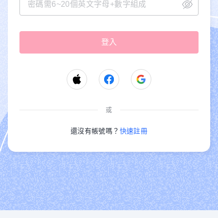
或
還沒有帳號嗎？
快速註冊