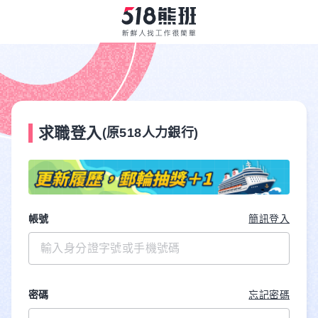
求職登入
(原518人力銀行)
帳號
簡訊登入
密碼
忘記密碼