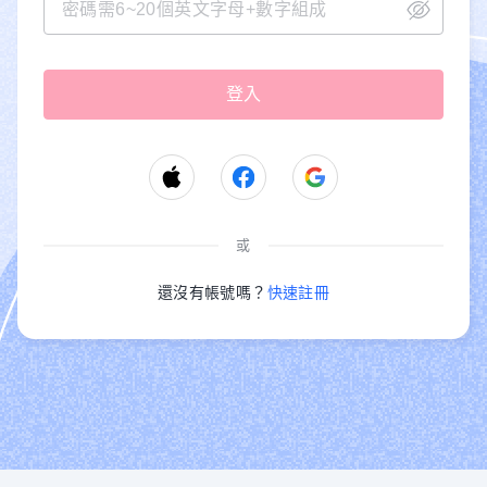
或
還沒有帳號嗎？
快速註冊