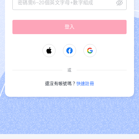
或
還沒有帳號嗎？
快速註冊