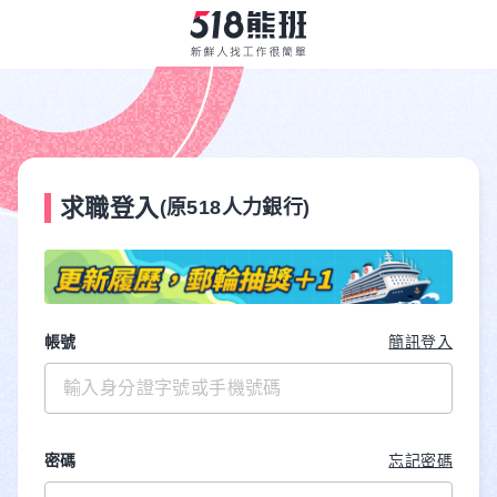
求職登入
(原518人力銀行)
帳號
簡訊登入
密碼
忘記密碼