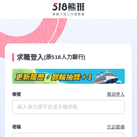
求職登入
(原518人力銀行)
帳號
簡訊登入
密碼
忘記密碼