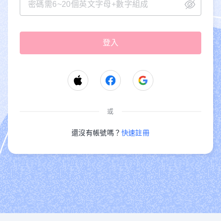
或
還沒有帳號嗎？
快速註冊