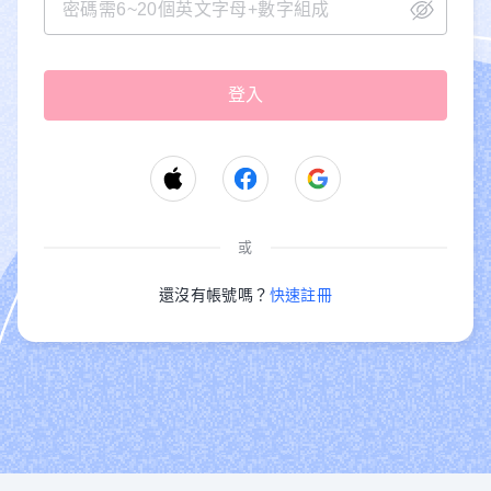
或
還沒有帳號嗎？
快速註冊