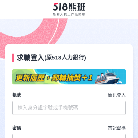
求職登入
(原518人力銀行)
帳號
簡訊登入
密碼
忘記密碼