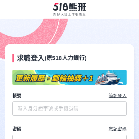
求職登入
(原518人力銀行)
帳號
簡訊登入
密碼
忘記密碼