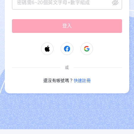
或
還沒有帳號嗎？
快速註冊