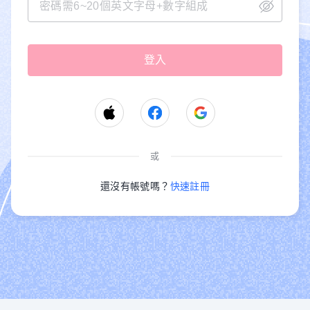
或
還沒有帳號嗎？
快速註冊