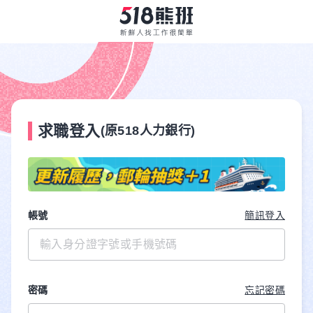
求職登入
(原518人力銀行)
帳號
簡訊登入
密碼
忘記密碼