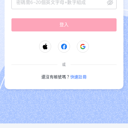
或
還沒有帳號嗎？
快速註冊