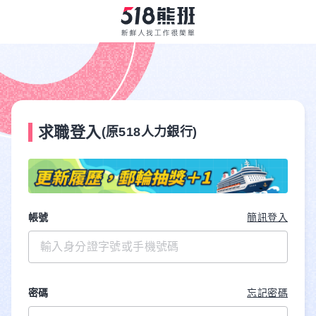
求職登入
(原518人力銀行)
帳號
簡訊登入
密碼
忘記密碼