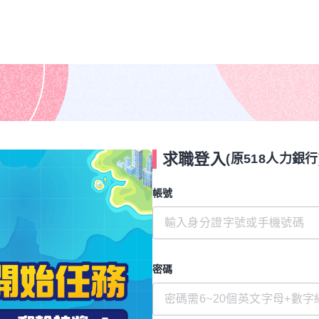
求職登入
(原518人力銀行
帳號
密碼