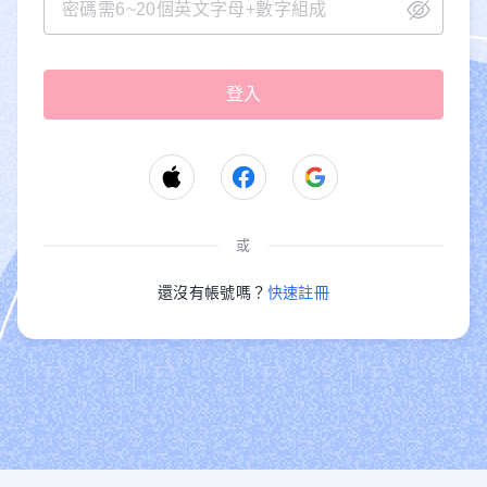
或
還沒有帳號嗎？
快速註冊