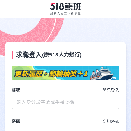
求職登入
(原518人力銀行)
帳號
簡訊登入
密碼
忘記密碼