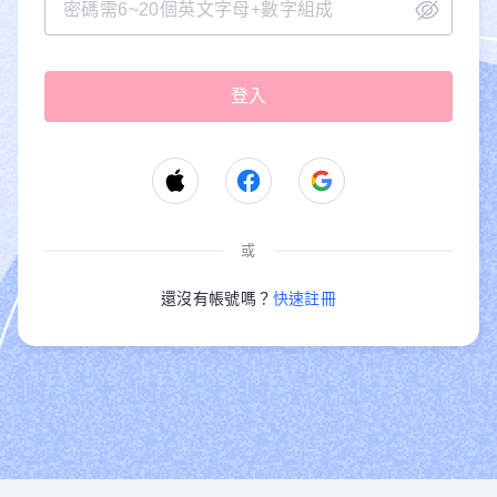
或
還沒有帳號嗎？
快速註冊