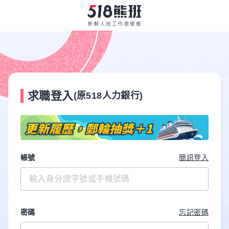
求職登入
(原518人力銀行)
帳號
簡訊登入
密碼
忘記密碼