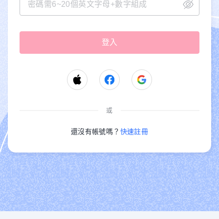
或
還沒有帳號嗎？
快速註冊