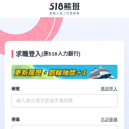
求職登入
(原518人力銀行)
帳號
簡訊登入
密碼
忘記密碼