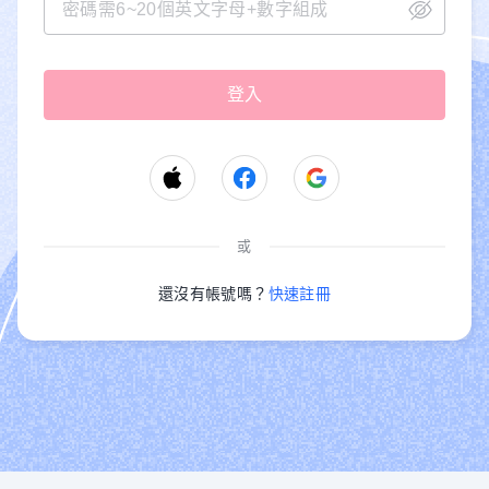
或
還沒有帳號嗎？
快速註冊