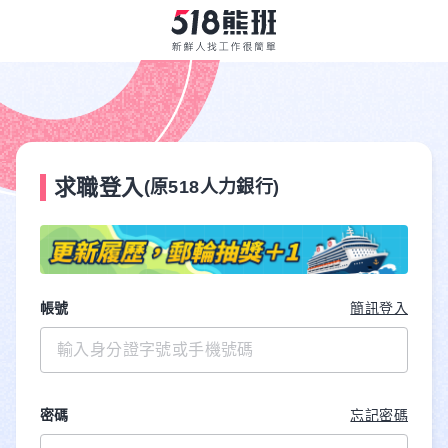
求職登入
(原518人力銀行)
帳號
簡訊登入
密碼
忘記密碼