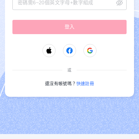
或
還沒有帳號嗎？
快速註冊