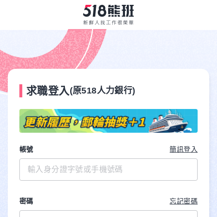
求職登入
(原518人力銀行)
帳號
簡訊登入
密碼
忘記密碼