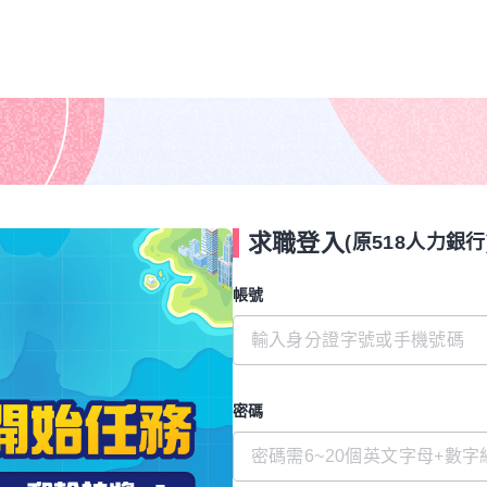
求職登入
(原518人力銀行
帳號
密碼