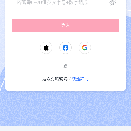
或
還沒有帳號嗎？
快速註冊