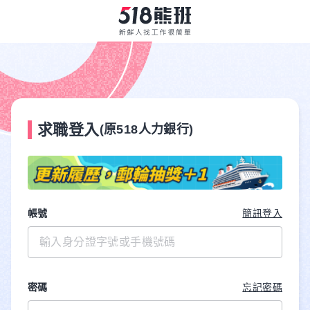
求職登入
(原518人力銀行)
帳號
簡訊登入
密碼
忘記密碼