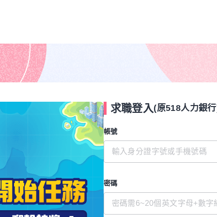
求職登入
(原518人力銀行
帳號
密碼