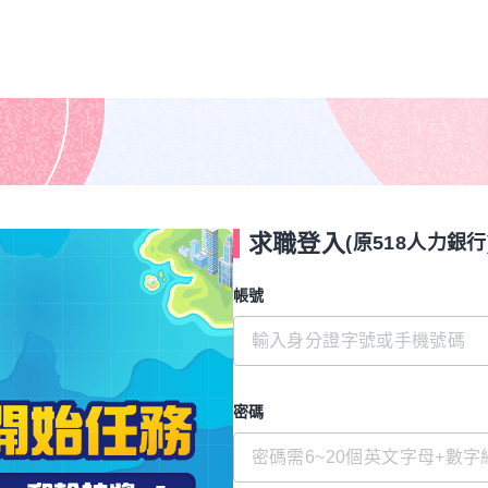
求職登入
(原518人力銀行
帳號
密碼