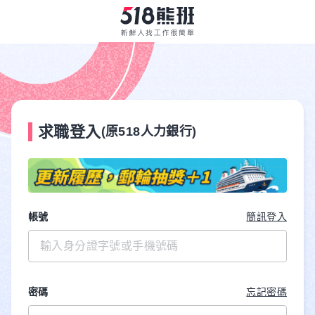
求職登入
(原518人力銀行)
帳號
簡訊登入
密碼
忘記密碼