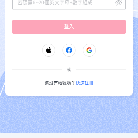
或
還沒有帳號嗎？
快速註冊