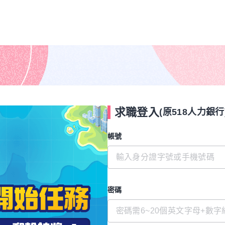
求職登入
(原518人力銀行
帳號
密碼