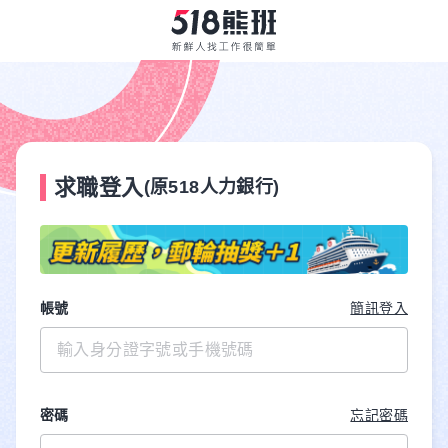
求職登入
(原518人力銀行)
帳號
簡訊登入
密碼
忘記密碼