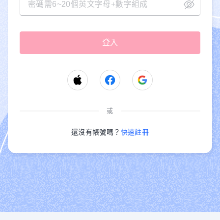
或
還沒有帳號嗎？
快速註冊