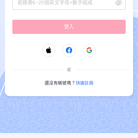
或
還沒有帳號嗎？
快速註冊