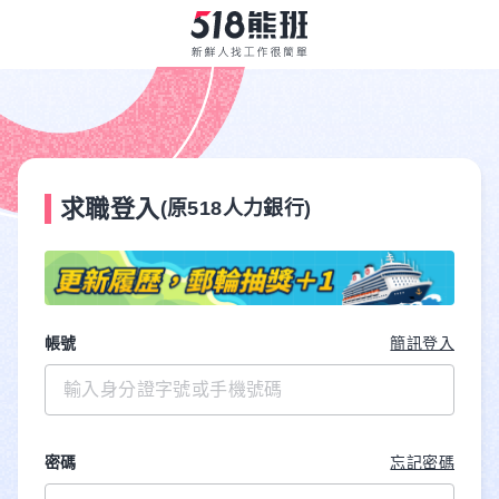
求職登入
(原518人力銀行)
帳號
簡訊登入
密碼
忘記密碼