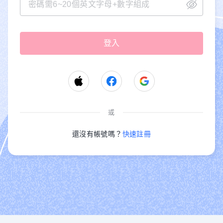
或
還沒有帳號嗎？
快速註冊