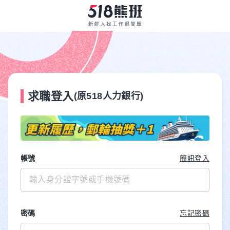
求職登入
(原518人力銀行)
帳號
簡訊登入
密碼
忘記密碼