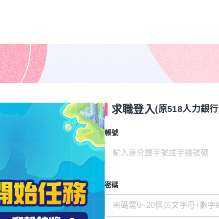
求職登入
(原518人力銀行
帳號
密碼