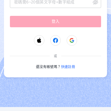
或
還沒有帳號嗎？
快速註冊