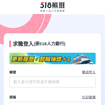
求職登入
(原518人力銀行)
帳號
簡訊登入
密碼
忘記密碼