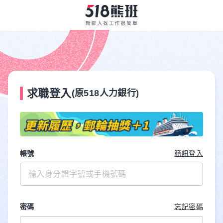
求職登入
(原518人力銀行)
帳號
簡訊登入
密碼
忘記密碼