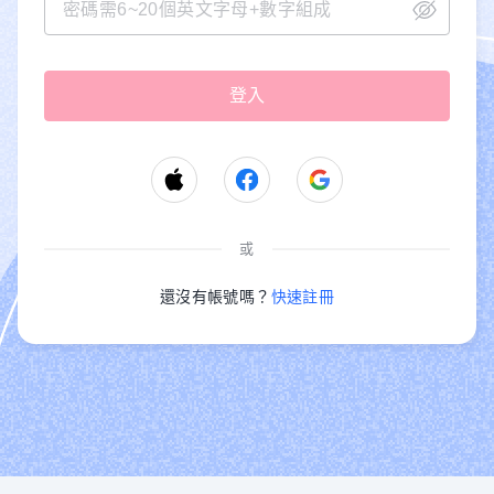
或
還沒有帳號嗎？
快速註冊