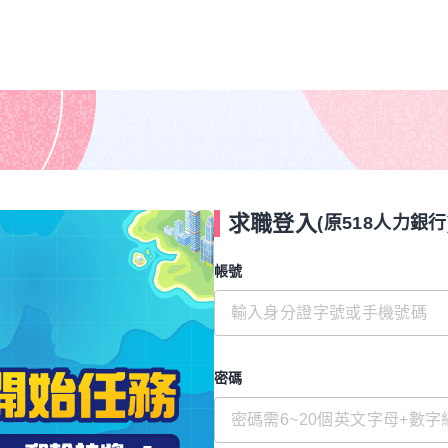
求職登入
(原518人力銀行
帳號
密碼