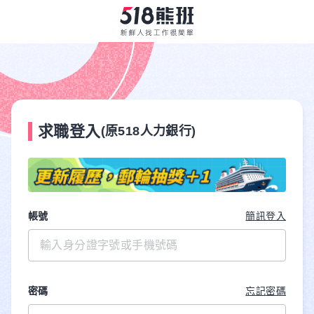
求職登入
(原518人力銀行)
帳號
簡訊登入
密碼
忘記密碼