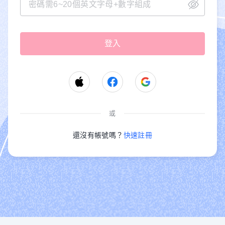
或
還沒有帳號嗎？
快速註冊