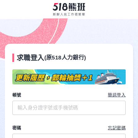
求職登入
(原518人力銀行)
帳號
簡訊登入
密碼
忘記密碼