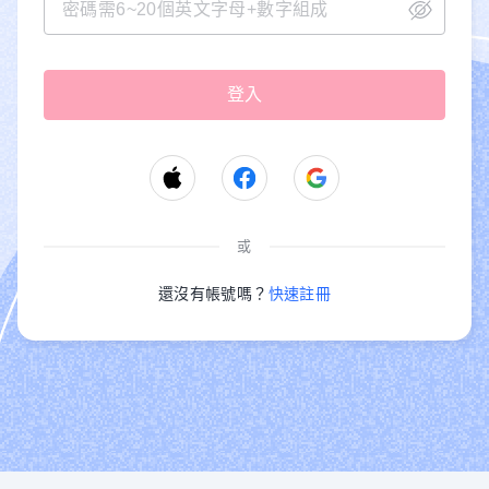
或
還沒有帳號嗎？
快速註冊