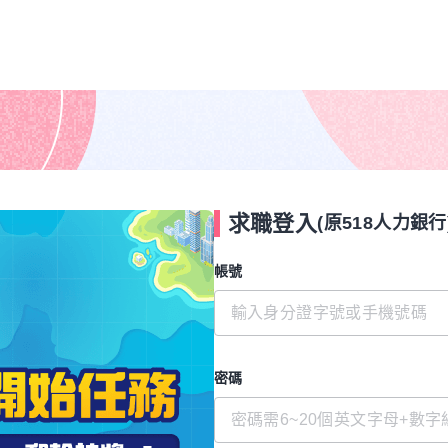
求職登入
(原518人力銀行
帳號
密碼