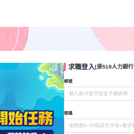
求職登入
(原518人力銀行
帳號
密碼