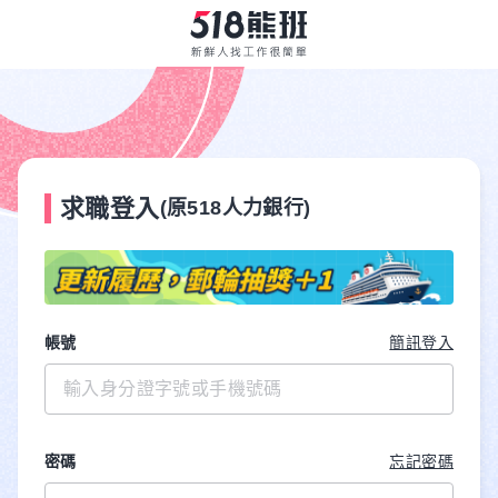
求職登入
(原518人力銀行)
帳號
簡訊登入
密碼
忘記密碼