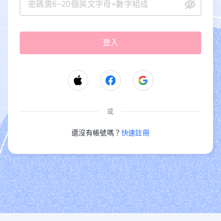
或
還沒有帳號嗎？
快速註冊