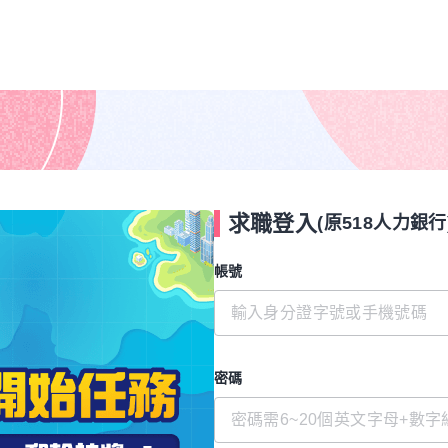
求職登入
(原518人力銀行
帳號
密碼