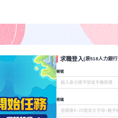
求職登入
(原518人力銀行
帳號
密碼