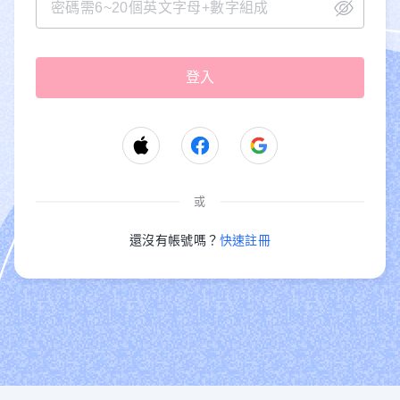
或
還沒有帳號嗎？
快速註冊