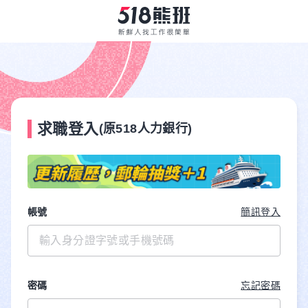
求職登入
(原518人力銀行)
帳號
簡訊登入
密碼
忘記密碼