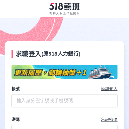
求職登入
(原518人力銀行)
帳號
簡訊登入
密碼
忘記密碼