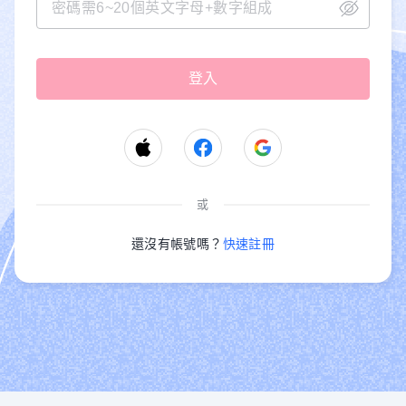
或
還沒有帳號嗎？
快速註冊