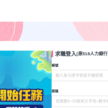
求職登入
(原518人力銀行
帳號
密碼