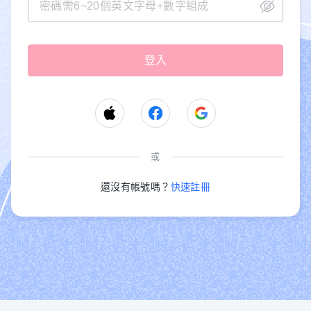
或
還沒有帳號嗎？
快速註冊