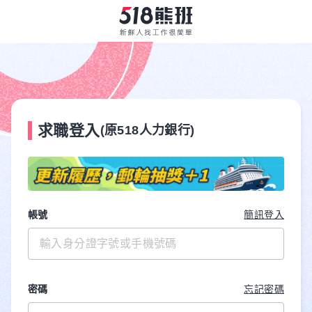
求職登入
(原518人力銀行)
帳號
簡訊登入
密碼
忘記密碼