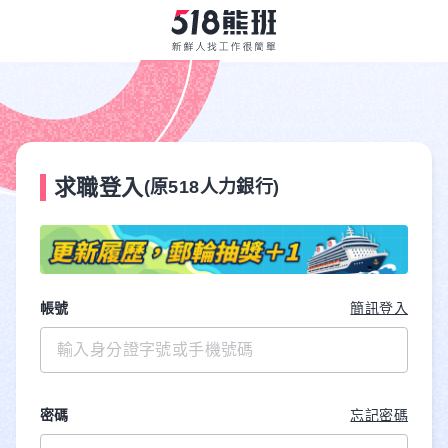
求職登入
(原518人力銀行)
帳號
簡訊登入
密碼
忘記密碼