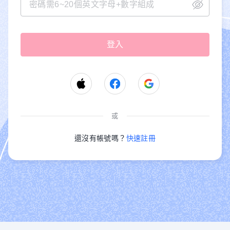
或
還沒有帳號嗎？
快速註冊