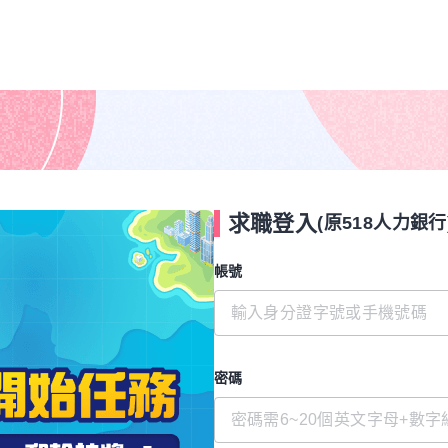
求職登入
(原518人力銀行
帳號
密碼