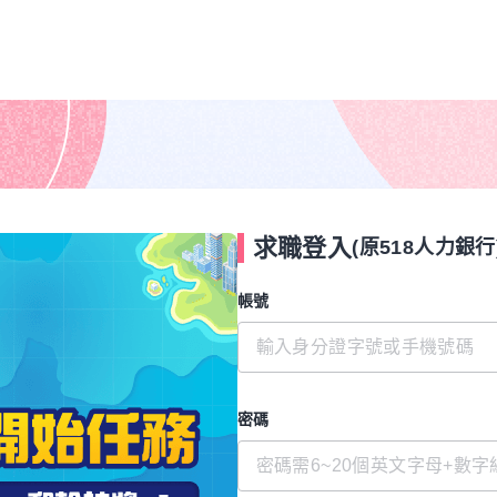
求職登入
(原518人力銀行
帳號
密碼