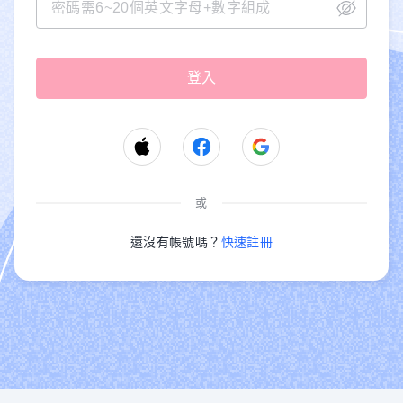
或
還沒有帳號嗎？
快速註冊