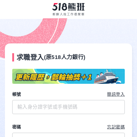
求職登入
(原518人力銀行)
帳號
簡訊登入
密碼
忘記密碼