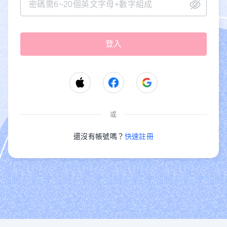
或
還沒有帳號嗎？
快速註冊