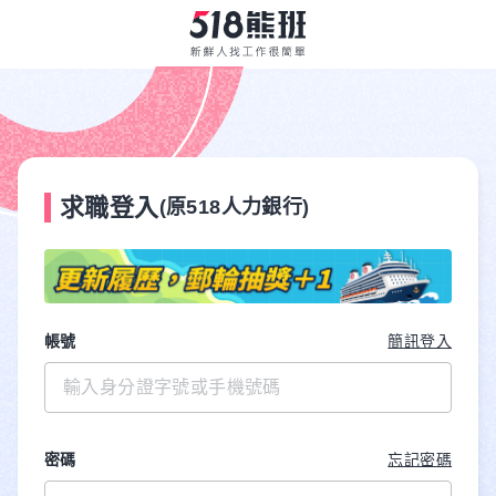
求職登入
(原518人力銀行)
帳號
簡訊登入
密碼
忘記密碼