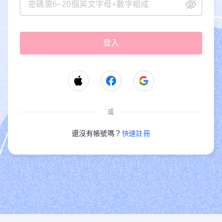
或
還沒有帳號嗎？
快速註冊