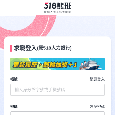
求職登入
(原518人力銀行)
帳號
簡訊登入
密碼
忘記密碼