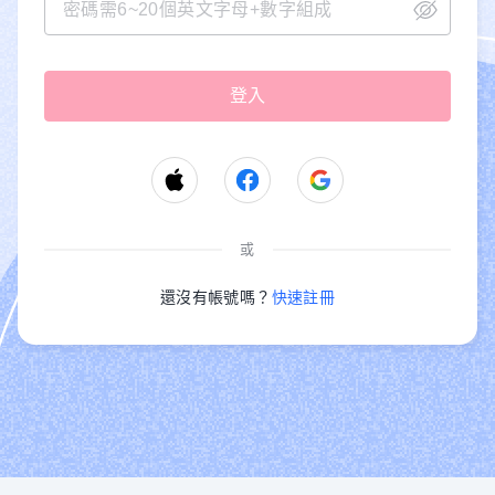
或
還沒有帳號嗎？
快速註冊