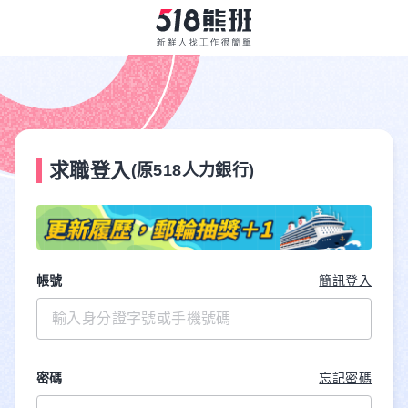
求職登入
(原518人力銀行)
帳號
簡訊登入
密碼
忘記密碼