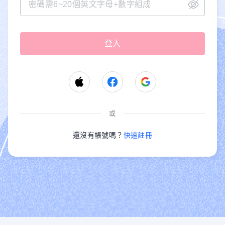
或
還沒有帳號嗎？
快速註冊