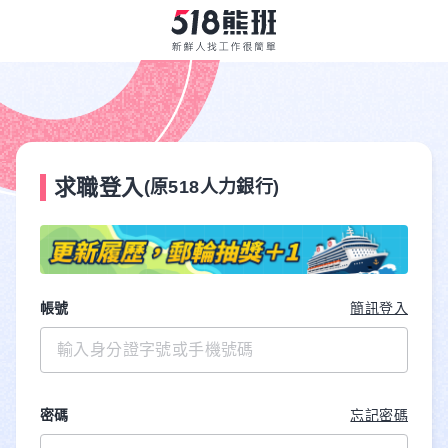
求職登入
(原518人力銀行)
帳號
簡訊登入
密碼
忘記密碼