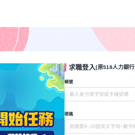
求職登入
(原518人力銀行
帳號
密碼