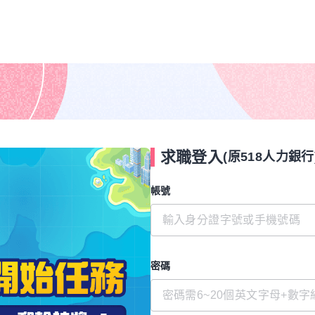
求職登入
(原518人力銀行
帳號
密碼