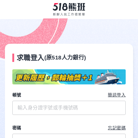
求職登入
(原518人力銀行)
帳號
簡訊登入
密碼
忘記密碼