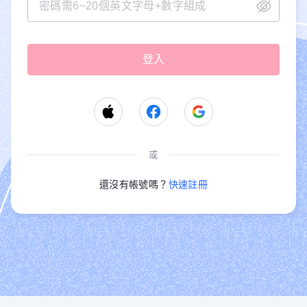
或
還沒有帳號嗎？
快速註冊