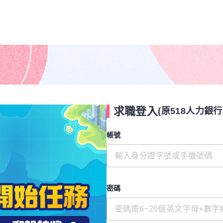
求職登入
(原518人力銀行
帳號
密碼